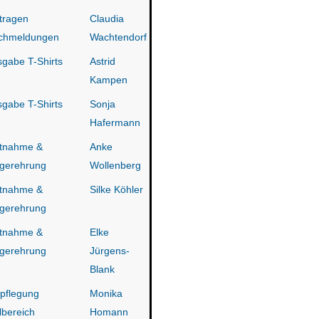
tragen
Claudia
chmeldungen
Wachtendorf
gabe T-Shirts
Astrid
Kampen
gabe T-Shirts
Sonja
Hafermann
itnahme &
Anke
gerehrung
Wollenberg
itnahme &
Silke Köhler
gerehrung
itnahme &
Elke
gerehrung
Jürgens-
Blank
pflegung
Monika
lbereich
Homann