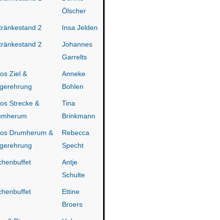
Ölscher
ränkestand 2
Insa Jelden
ränkestand 2
Johannes
Garrelts
os Ziel &
Anneke
gerehrung
Bohlen
os Strecke &
Tina
umherum
Brinkmann
tos Drumherum &
Rebecca
gerehrung
Specht
henbuffet
Antje
Schulte
henbuffet
Ettine
Broers