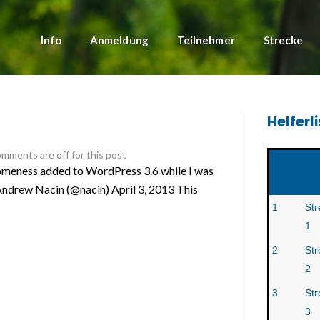
Info
Anmeldung
Teilnehmer
Strecke
Helferl
mments are off for this post
someness added to WordPress 3.6 while I was
Nr.
T
 Andrew Nacin (@nacin) April 3, 2013 This
1
Str
1
2
Str
2
3
Str
3