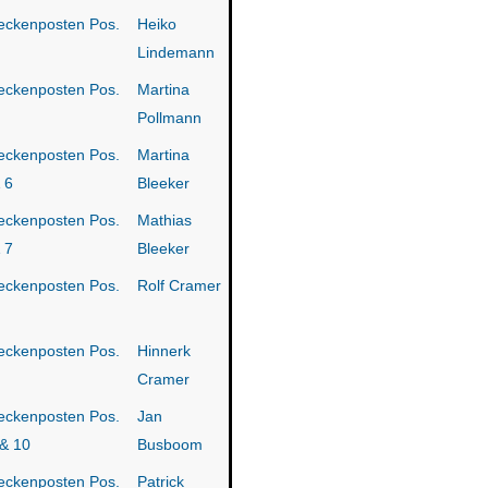
eckenposten Pos.
Heiko
Lindemann
eckenposten Pos.
Martina
Pollmann
eckenposten Pos.
Martina
 6
Bleeker
eckenposten Pos.
Mathias
 7
Bleeker
eckenposten Pos.
Rolf Cramer
eckenposten Pos.
Hinnerk
Cramer
eckenposten Pos.
Jan
& 10
Busboom
eckenposten Pos.
Patrick