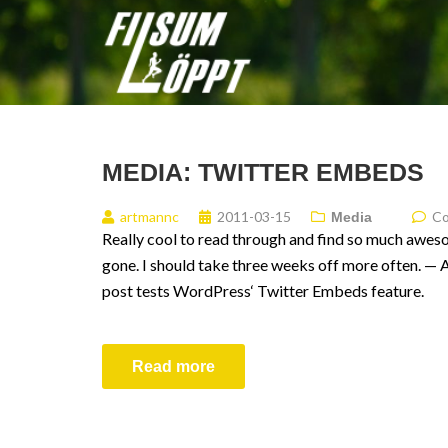
MEDIA: TWITTER EMBEDS
artmannc
2011-03-15
Co
Media
Really cool to read through and find so much awe
gone. I should take three weeks off more often. —
post tests WordPress‘ Twitter Embeds feature.
Read more