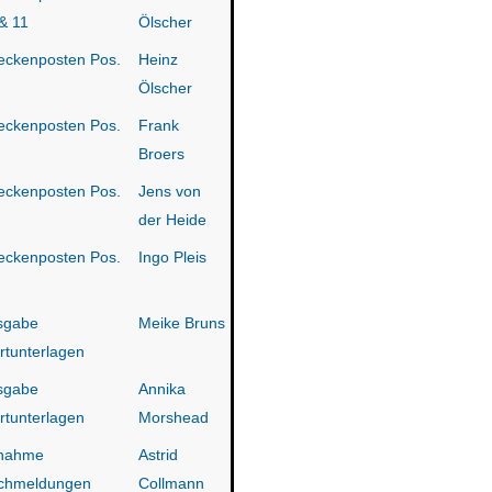
& 11
Ölscher
eckenposten Pos.
Heinz
Ölscher
eckenposten Pos.
Frank
Broers
eckenposten Pos.
Jens von
der Heide
eckenposten Pos.
Ingo Pleis
sgabe
Meike Bruns
rtunterlagen
sgabe
Annika
rtunterlagen
Morshead
nahme
Astrid
chmeldungen
Collmann