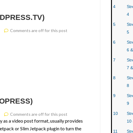
4
Str
4
DPRESS.TV)
5
Str
Comments are off for this post
5
6
Str
6 &
7
Str
7 &
8
Str
8
9
Str
EOPRESS)
9
10
Str
Comments are off for this post
as a video post format, usually provides
10 
Jetpack or Slim Jetpack plugin to turn the
11
Str