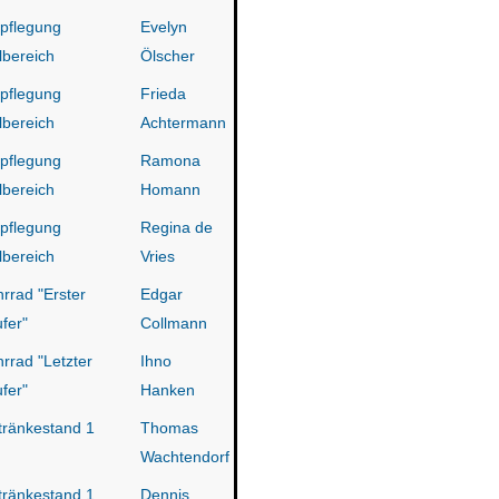
pflegung
Evelyn
lbereich
Ölscher
pflegung
Frieda
lbereich
Achtermann
pflegung
Ramona
lbereich
Homann
pflegung
Regina de
lbereich
Vries
rrad "Erster
Edgar
fer"
Collmann
rrad "Letzter
Ihno
fer"
Hanken
ränkestand 1
Thomas
Wachtendorf
ränkestand 1
Dennis