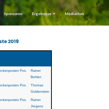
Sponsoren
Ergebnisse
Mediathek
iste 2019
ätigkeit
Name
eckenposten Pos.
Rainer
Bohlen
eckenposten Pos.
Thomas
Goldenstein
eckenposten Pos.
Rainer
Jürgens