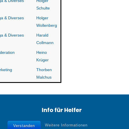
a & Diverses
Holger
Schulte
a & Diverses
Holger
Wollenberg
a & Diverses
Harald
Collmann
deration
Heino
Krüger
keting
Thorben
Malchus
Info für Helfer
Weitere Informationen
Verstanden