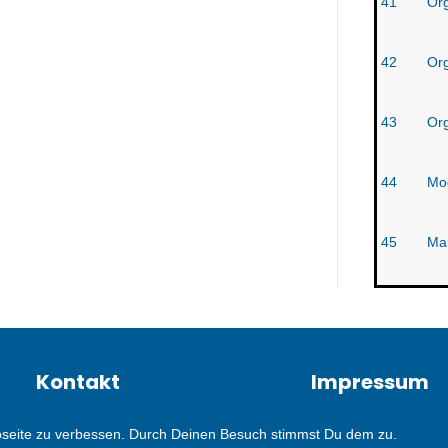
41
Org
42
Org
43
Org
44
Mo
45
Mar
Kontakt
Impressum
bseite zu verbessen. Durch Deinen Besuch stimmst Du dem zu.